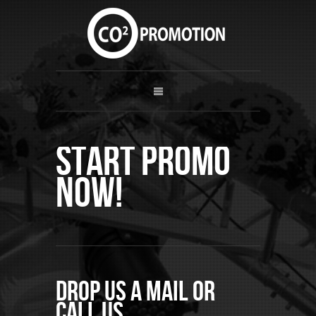
Start Promo
now!
Drop us a mail or
call us