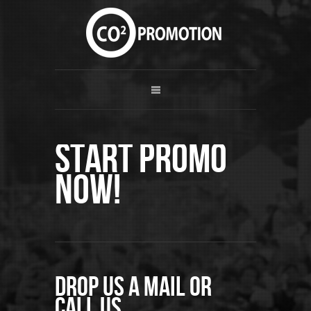
Start Promo
now!
Drop us a mail or
call us