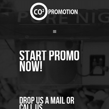
Start Promo
now!
Drop us a mail or
call us