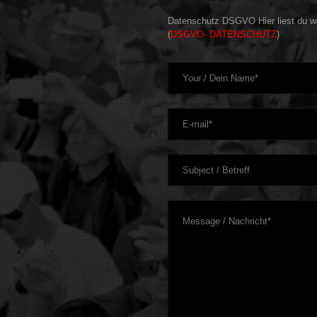
Datenschutz DSGVO Hier liest du wa
(
DSGVO- DATENSCHUTZ
)