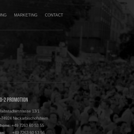
UNG
MARKETING
CONTACT
O-2 Promotion
aibstadterstrasse 13/1
-74924 Neckarbischofsheim
hone:
+49 7263 60 53 55
ax:
+49 7263 60 53 56