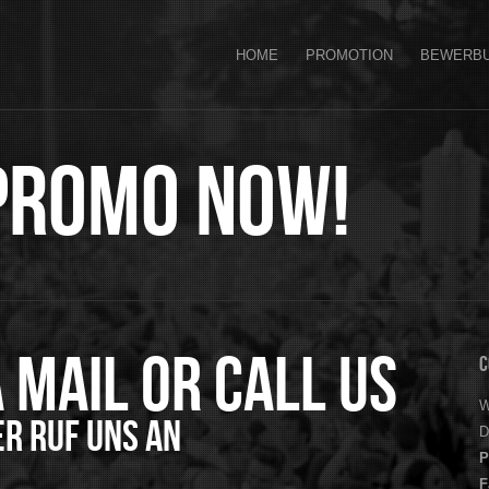
HOME
PROMOTION
BEWERB
Promo now!
 mail or call us
C
W
er ruf uns an
D
P
F