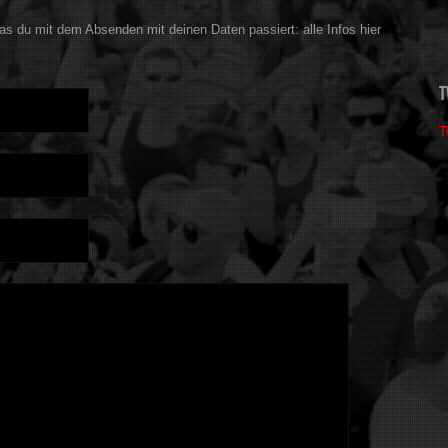
s du mit dem Absenden mit deinen Daten passiert: alle Infos hier
T
T