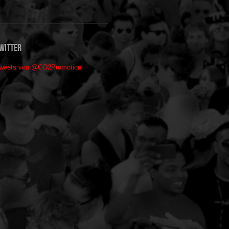
witter
weets von @CO2Promotion