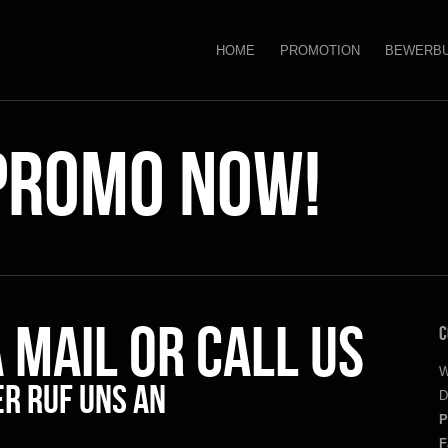
HOME
PROMOTION
BEWERB
Promo now!
 mail or call us
C
W
er ruf uns an
D
P
F