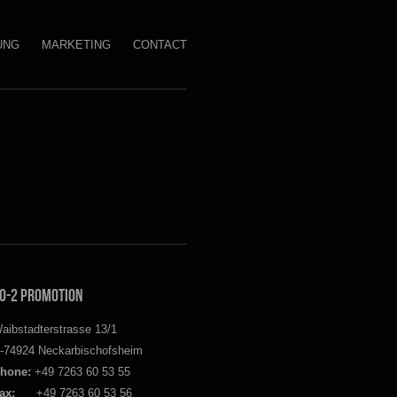
UNG
MARKETING
CONTACT
O-2 Promotion
aibstadterstrasse 13/1
-74924 Neckarbischofsheim
hone:
+49 7263 60 53 55
ax:
+49 7263 60 53 56