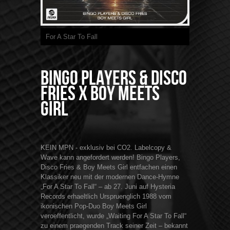
For A Star To Fall
Bingo Players & Disco
Fries x Boy Meets
Girl
KEIN MPN - exklusiv bei CO2. Labelcopy &
Wave kann angefordert werden! Bingo Players,
Disco Fries & Boy Meets Girl entfachen einen
Klassiker neu mit der modernen Dance-Hymne
„For A Star To Fall“ – ab 27. Juni auf Hysteria
Records erhaeltlich Urspruenglich 1988 vom
ikonischen Pop-Duo Boy Meets Girl
veroeffentlicht, wurde „Waiting For A Star To Fall“
zu einem praegenden Track seiner Zeit – bekannt